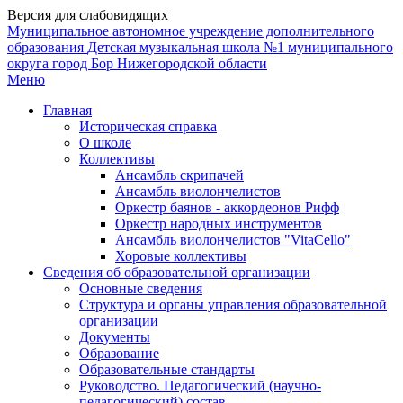
Версия для слабовидящих
Муниципальное автономное учреждение дополнительного
образования
Детская музыкальная школа №1
муниципального
округа город Бор Нижегородской области
Меню
Главная
Историческая справка
О школе
Коллективы
Ансамбль скрипачей
Ансамбль виолончелистов
Оркестр баянов - аккордеонов Рифф
Оркестр народных инструментов
Ансамбль виолончелистов "VitaCello"
Хоровые коллективы
Сведения об образовательной организации
Основные сведения
Структура и органы управления образовательной
организации
Документы
Образование
Образовательные стандарты
Руководство. Педагогический (научно-
педагогический) состав