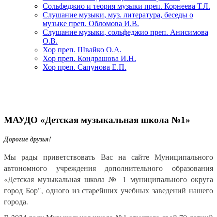
Сольфеджио и теория музыки преп. Корнеева Т.Л.
Слушание музыки, муз. литература, беседы о
музыке преп. Обломова И.В.
Слушание музыки, сольфеджио преп. Анисимова
О.В.
Хор преп. Швайко О.А.
Хор преп. Кондрашова И.Н.
Хор преп. Сапунова Е.П.
МАУДО «Детская музыкальная школа №1»
Дорогие друзья!
Мы рады приветствовать Вас на сайте Муниципального
автономного учреждения дополнительного образования
«Детская музыкальная школа № 1 муниципального округа
город Бор", одного из старейших учебных заведений нашего
города.