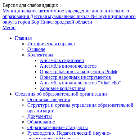
Версия для слабовидящих
Муниципальное автономное учреждение дополнительного
образования
Детская музыкальная школа №1
муниципального
округа город Бор Нижегородской области
Меню
Главная
Историческая справка
О школе
Коллективы
Ансамбль скрипачей
Ансамбль виолончелистов
Оркестр баянов - аккордеонов Рифф
Оркестр народных инструментов
Ансамбль виолончелистов "VitaCello"
Хоровые коллективы
Сведения об образовательной организации
Основные сведения
Структура и органы управления образовательной
организации
Документы
Образование
Образовательные стандарты
Руководство. Педагогический (научно-
педагогический) состав