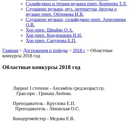
Сольфеджио и теория музыки преп. Корнеева Т.Л.
Слушание музыки, муз. литература, беседы о
музыке преп. Обломова И.В.
Слушание музыки, сольфеджио преп. Анисимова
О.В.
Хор преп. Швайко О.А.
Хор преп. Кондрашова И.Н.
Хор преп. Сапунова Е.П.
Главная
>
Достижения и победы
>
2018 г
>
Областные
конкурсы 2018 год
Областные конкурсы 2018 год
Лауреат I степени - Ансамбль сред.возраст.гр.
Гран-при - Гринаш Любовь
Преподаватель - Круглова Е.П.
Преподаватель - Ляховская О.С.
Концертмейстер - Медова Е.В.