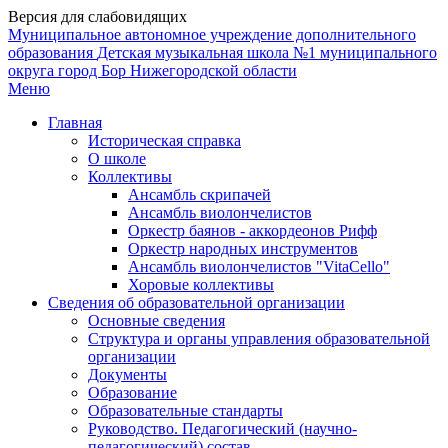
Версия для слабовидящих
Муниципальное автономное учреждение дополнительного
образования
Детская музыкальная школа №1
муниципального
округа город Бор Нижегородской области
Меню
Главная
Историческая справка
О школе
Коллективы
Ансамбль скрипачей
Ансамбль виолончелистов
Оркестр баянов - аккордеонов Рифф
Оркестр народных инструментов
Ансамбль виолончелистов "VitaCello"
Хоровые коллективы
Сведения об образовательной организации
Основные сведения
Структура и органы управления образовательной
организации
Документы
Образование
Образовательные стандарты
Руководство. Педагогический (научно-
педагогический) состав