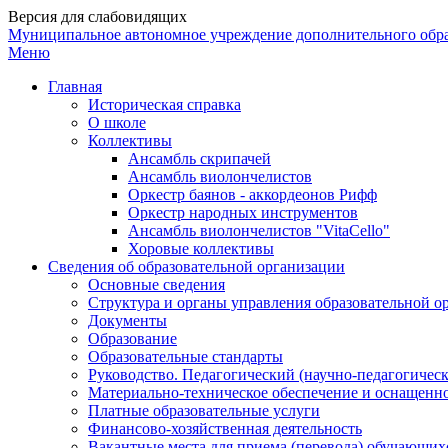
Версия для слабовидящих
Муниципальное автономное учреждение дополнительного обр
Меню
Главная
Историческая справка
О школе
Коллективы
Ансамбль скрипачей
Ансамбль виолончелистов
Оркестр баянов - аккордеонов Рифф
Оркестр народных инструментов
Ансамбль виолончелистов "VitaCello"
Хоровые коллективы
Сведения об образовательной организации
Основные сведения
Структура и органы управления образовательной о
Документы
Образование
Образовательные стандарты
Руководство. Педагогический (научно-педагогическ
Материально-техническое обеспечение и оснащенно
Платные образовательные услуги
Финансово-хозяйственная деятельность
Вакантные места для приема (перевода) обучающих