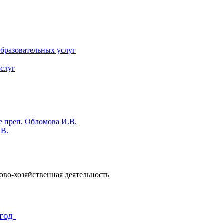
бразовательных услуг
слуг
е преп. Обломова И.В.
.В.
во-хозяйственная деятельность
 год