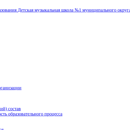
азования
Детская музыкальная школа №1
муниципального округа
рганизации
ий) состав
сть образовательного процесса
ся