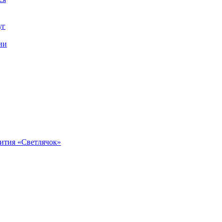
уг
ии
вития «Светлячок»