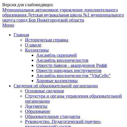
Версия для слабовидящих
Муниципальное автономное учреждение дополнительного
образования
Детская музыкальная школа №1
муниципального
округа город Бор Нижегородской области
Меню
Главная
Историческая справка
О школе
Коллективы
Ансамбль скрипачей
Ансамбль виолончелистов
Оркестр баянов - аккордеонов Рифф
Оркестр народных инструментов
Ансамбль виолончелистов "VitaCello"
Хоровые коллективы
Сведения об образовательной организации
Основные сведения
Структура и органы управления образовательной
организации
Документы
Образование
Образовательные стандарты
Руководство. Педагогический (научно-
педагогический) состав