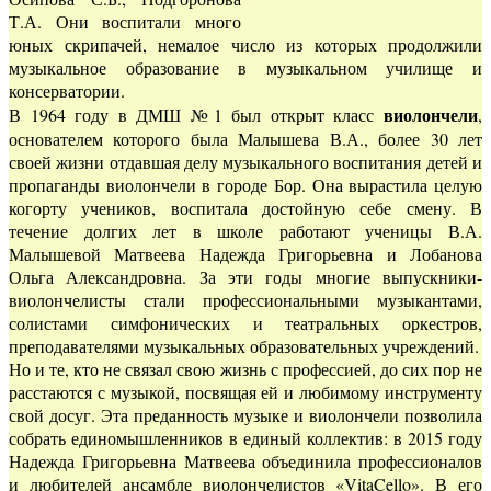
Т.А. Они воспитали много
юных скрипачей, немалое число из которых продолжили
музыкальное образование в музыкальном училище и
консерватории.
виолончели
В 1964 году в ДМШ №1 был открыт класс
,
основателем которого была Малышева В.А., более 30 лет
своей жизни отдавшая делу музыкального воспитания детей и
пропаганды виолончели в городе Бор. Она вырастила целую
когорту учеников, воспитала достойную себе смену. В
течение долгих лет в школе работают ученицы В.А.
Малышевой Матвеева Надежда Григорьевна и Лобанова
Ольга Александровна. За эти годы многие выпускники-
виолончелисты стали профессиональными музыкантами,
солистами симфонических и театральных оркестров,
преподавателями музыкальных образовательных учреждений.
Но и те, кто не связал свою жизнь с профессией, до сих пор не
расстаются с музыкой, посвящая ей и любимому инструменту
свой досуг. Эта преданность музыке и виолончели позволила
собрать единомышленников в единый коллектив: в 2015 году
Надежда Григорьевна Матвеева объединила профессионалов
и любителей ансамбле виолончелистов «VitaCello». В его