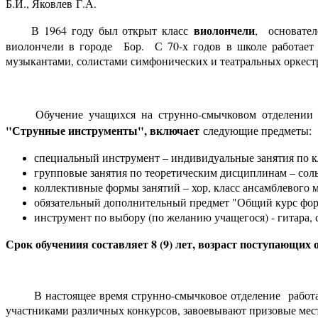
Б.И., Яковлев
Г.А.
виолончели
В 1964 году был открыт класс
, основател
виолончели в городе Бор. С 70-х годов в школе работае
музыкантами, солистами симфонических и театральных оркест
Обучение учащихся на струнно-смычковом отделении в
"Струнные инструменты", включает
следующие предметы:
специальный инструмент – индивидуальные занятия по клас
групповые занятия по теоретическим дисциплинам – сольфе
коллективные формы занятий – хор, класс ансамблевого му
обязательный дополнительный предмет "Общий курс форте
инструмент по выбору (по желанию учащегося) - гитара, с
Срок обучениия составляет 8 (9) лет, возраст поступающих от
В настоящее время струнно-смычковое отделение раб
от
участниками различных конкурсов, завоевывают призовые мест