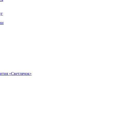
уг
ии
вития «Светлячок»