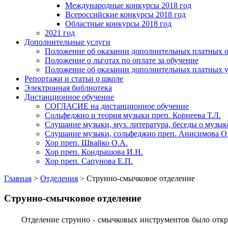
Международные конкурсы 2018 год
Всероссийские конкурсы 2018 год
Областные конкурсы 2018 год
2021 год
Дополнительные услуги
Положение об оказании дополнительных платных о
Положение о льготах по оплате за обучение
Положение об оказании дополнительных платных у
Репортажи и статьи о школе
Электронная библиотека
Дистанционное обучение
СОГЛАСИЕ на дистанционное обучение
Сольфеджио и теория музыки преп. Корнеева Т.Л.
Слушание музыки, муз. литература, беседы о музык
Слушание музыки, сольфеджио преп. Анисимова О
Хор преп. Швайко О.А.
Хор преп. Кондрашова И.Н.
Хор преп. Сапунова Е.П.
Главная
>
Отделения
>
Струнно-смычковое отделение
Струнно-смычковое отделение
Отделение струнно - смычковых инструментов было отк