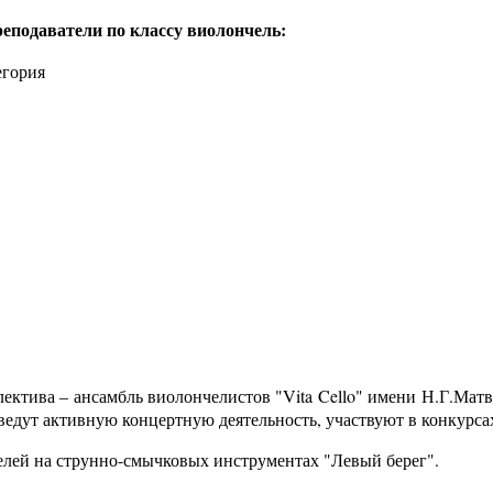
еподаватели по классу виолончель:
егория
тива – ансамбль виолончелистов "Vita Cello" имени Н.Г.Матве
ведут активную концертную деятельность, участвуют в конкурса
лей на струнно-смычковых инструментах "Левый берег".