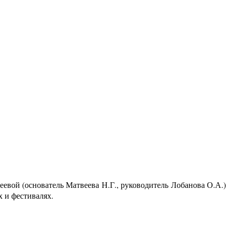
евой (основатель Матвеева Н.Г., руководитель Лобанова О.А.)
х и фестиваля
х.