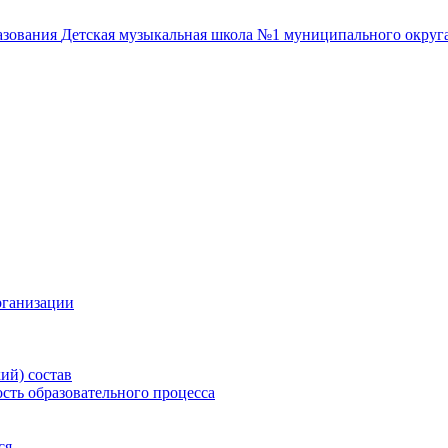
азования
Детская музыкальная школа №1
муниципального округа
рганизации
ий) состав
сть образовательного процесса
ся