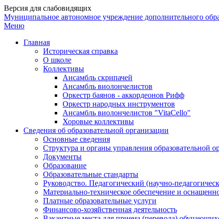
Версия для слабовидящих
Муниципальное автономное учреждение дополнительного обр
Меню
Главная
Историческая справка
О школе
Коллективы
Ансамбль скрипачей
Ансамбль виолончелистов
Оркестр баянов - аккордеонов Рифф
Оркестр народных инструментов
Ансамбль виолончелистов "VitaCello"
Хоровые коллективы
Сведения об образовательной организации
Основные сведения
Структура и органы управления образовательной о
Документы
Образование
Образовательные стандарты
Руководство. Педагогический (научно-педагогическ
Материально-техническое обеспечение и оснащенно
Платные образовательные услуги
Финансово-хозяйственная деятельность
Вакантные места для приема (перевода) обучающих