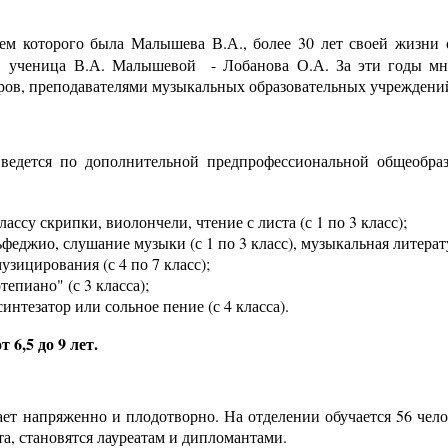
ем которого была Малышева В.А., более 30 лет своей жизни 
т ученица В.А. Малышевой - Лобанова О.А. За эти годы м
ров, преподавателями музыкальных образовательных учреждени
едется
по дополнительной предпрофессиональной общеобра
су скрипки, виолончели, чтение с листа (с 1 по 3 класс);
джио, слушание музыки (с 1 по 3 класс), музыкальная литература
зицирования (с 4 по 7 класс);
пиано" (с 3 класса);
интезатор или сольное пение (с 4 класса).
 6,5 до 9 лет.
ает напряженно и плодотворно. На отделении обучается 56 че
а, становятся лауреатам и дипломантами.