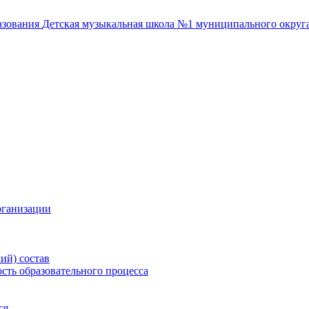
азования
Детская музыкальная школа №1
муниципального округа
рганизации
ий) состав
сть образовательного процесса
ся