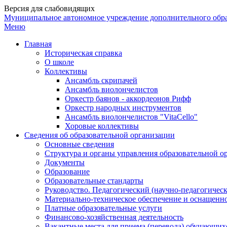
Версия для слабовидящих
Муниципальное автономное учреждение дополнительного обр
Меню
Главная
Историческая справка
О школе
Коллективы
Ансамбль скрипачей
Ансамбль виолончелистов
Оркестр баянов - аккордеонов Рифф
Оркестр народных инструментов
Ансамбль виолончелистов "VitaCello"
Хоровые коллективы
Сведения об образовательной организации
Основные сведения
Структура и органы управления образовательной о
Документы
Образование
Образовательные стандарты
Руководство. Педагогический (научно-педагогическ
Материально-техническое обеспечение и оснащенно
Платные образовательные услуги
Финансово-хозяйственная деятельность
Вакантные места для приема (перевода) обучающих