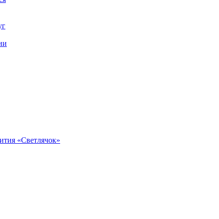
уг
ии
вития «Светлячок»