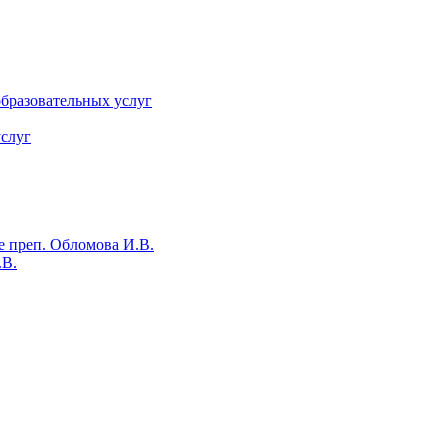
бразовательных услуг
слуг
е преп. Обломова И.В.
.В.