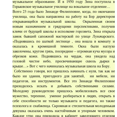
музыкальное образование. И в 1950 году Зина поступила в
Горьковское музыкальное училище на вокальное отделение…
Всего 23 года было Зинаиде Филипповне, когда, по окончании
училища, она была направлена на работу на Бор директором
открывающейся музыкальной школы. Окрыленная своим
новым назначением и грядущими перспективами, получив
ключи от будущей школы в исполкоме горсовета, Зина открыла
замок бывшей сапожной мастерской по улице Луначарского.
«Поднявшись по шаткой лестнице , она вошла в комнату и
оказалась в кромешной темноте. Окна были наглухо
заколочены, кругом грязь, посередине – огромная куча мусора и
обрезков кожи. Поднявшись на чердак, она увидела над
головой чистое небо, просвечивающее сквозь дырки в
крыше…» Вот с чего начиналась музыкальная школа на Бору.
Собственно говоря, все пришлось начинать с нуля, так как не
было ни здания, пригодного для занятий, ни мебели, ни
педагогов, ни инструментов. Все это Зинаиде Филипповне
приходилось искать и добывать собственными силами.
Молодому руководителю пришлось мобилизовать все свое
мужество, терпение, умение разбираться в людях, открыть в
себе способности не только музыканта и педагога, но также
психолога и снабженца. Скромная и стеснительная молоденькая
девушка оказалась очень настойчивым и упорным человеком.
Каждое утро она приходила в кабинет заведующего отделом