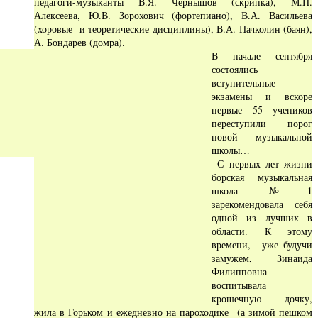
педагоги-музыканты В.Я. Чернышов (скрипка), М.П.
Алексеева, Ю.В. Зорохович (фортепиано), В.А. Васильева
(хоровые и теоретические дисциплины), В.А. Пачколин (баян),
А. Бондарев (домра).
В начале сентября
состоялись
вступительные
экзамены и вскоре
первые 55 учеников
переступили порог
новой музыкальной
школы…
С первых лет жизни
борская музыкальная
школа №1
зарекомендовала себя
одной из лучших в
области. К этому
времени, уже будучи
замужем, Зинаида
Филипповна
воспитывала
крошечную дочку,
жила в Горьком и ежедневно на пароходике (а зимой пешком