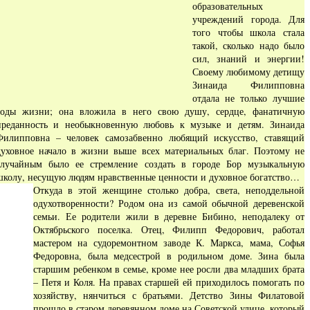
образовательных
учреждений города. Для
того чтобы школа стала
такой, сколько надо было
сил, знаний и энергии!
Своему любимому детищу
Зинаида Филипповна
отдала не только лучшие
годы жизни; она вложила в него свою душу, сердце, фанатичную
преданность и необыкновенную любовь к музыке и детям. Зинаида
Филипповна – человек самозабвенно любящий искусство, ставящий
духовное начало в жизни выше всех материальных благ. Поэтому не
случайным было ее стремление создать в городе Бор музыкальную
школу, несущую людям нравственные ценности и духовное богатство…
Откуда в этой женщине столько добра, света, неподдельной
одухотворенности? Родом она из самой обычной деревенской
семьи. Ее родители жили в деревне Бибино, неподалеку от
Октябрьского поселка. Отец, Филипп Федорович, работал
мастером на судоремонтном заводе К. Маркса, мама, Софья
Федоровна, была медсестрой в родильном доме. Зина была
старшим ребенком в семье, кроме нее росли два младших брата
– Петя и Коля. На правах старшей ей приходилось помогать по
хозяйству, нянчиться с братьями. Детство Зины Филатовой
прошло в старом деревянном доме на Советской улице, который