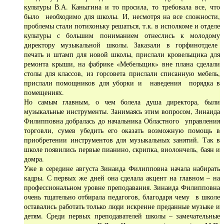
культуры В.А. Каныгина и то просила, то требовала все, что
было необходимо для школы. И, несмотря на все сложности,
проблемы стали потихоньку решаться, т.к. в исполкоме и отделе
культуры с большим пониманием отнеслись к молодому
директору музыкальной школы. Заказали в горфинотделе
печать и штамп для новой школы, прислали кровельщика для
ремонта крыши, на фабрике «Мебельщик» вне плана сделали
столы для классов, из горсовета прислали списанную мебель,
прислали помощников для уборки и наведения порядка в
помещениях.
Но самым главным, о чем болела душа директора, были
музыкальные инструменты. Занимаясь этим вопросом, Зинаида
Филипповна добралась до начальника Областного управления
торговли, сумев убедить его оказать возможную помощь в
приобретении инструментов для музыкальных занятий. Так в
школе появились первые пианино, скрипка, виолончель, баян и
домра.
Уже в середине августа Зинаида Филипповна начала набирать
кадры. С первых же дней она сделала акцент на главном – на
профессиональном уровне преподавания. Зинаида Филипповна
очень тщательно отбирала педагогов, благодаря чему в школе
оставались работать только люди искренне преданные музыке и
детям. Среди первых преподавателей школы – замечательные