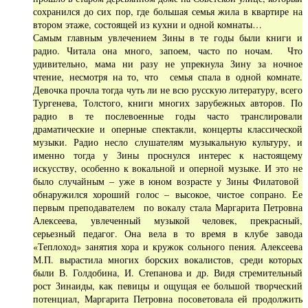
сохранился до сих пор, где большая семья жила в квартире на
втором этаже, состоящей из кухни и одной комнаты…
Самым главным увлечением Зины в те годы были книги и
радио. Читала она много, запоем, часто по ночам. Что
удивительно, мама ни разу не упрекнула Зину за ночное
чтение, несмотря на то, что семья спала в одной комнате.
Девочка прочла тогда чуть ли не всю русскую литературу, всего
Тургенева, Толстого, книги многих зарубежных авторов. По
радио в те послевоенные годы часто транслировали
драматические и оперные спектакли, концерты классической
музыки. Радио несло слушателям музыкальную культуру, и
именно тогда у Зины проснулся интерес к настоящему
искусству, особенно к вокальной и оперной музыке. И это не
было случайным – уже в юном возрасте у Зины Филатовой
обнаружился хороший голос – высокое, чистое сопрано. Ее
первым преподавателем по вокалу стала Маргарита Петровна
Алексеева, увлеченный музыкой человек, прекрасный,
серьезный педагог. Она вела в то время в клубе завода
«Теплоход» занятия хора и кружок сольного пения. Алексеева
М.П. вырастила многих борских вокалистов, среди которых
были В. Голдобина, И. Степанова и др. Видя стремительный
рост Зинаиды, как певицы и ощущая ее большой творческий
потенциал, Маргарита Петровна посоветовала ей продолжить