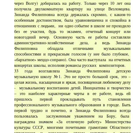
через Волгу) добиралась на работу. Только через 10 лет она
получила двухкомнатную квартиру на улице Везломцева.
Зинаида Филипповна всегда держалась скромно, с каким-то
особенным достоинством, была уравновешенна и спокойна в
отношениях с людьми, ни одно событие в школе не проходило
без ее участия, будь то экзамен, отчетный концерт или
новогодний вечер. Основную часть ее работы составляли
административно-хозяйственные дела, а ведь Зинаида
Филипповна обладала отличными музыкальными
способностями и прекрасным голосом (у нее было глубокое,
«бархатное» меццо-сопрано). Она часто выступала на отчетных
концертах школы, исполняя романсы русских композиторов.
33 года возглавляла Зинаида Филипповна детскую
музыкальную школу №1. Это не просто большой срок, это –
целая жизнь, насыщенная и яркая, посвященная любимому делу
- музыкальному воспитанию детей. Инициатива и творчество
– это наиболее характерные черты в ее работе, ведь ей
пришлось первой прокладывать путь становления
профессионального музыкального образования в городе. Быть
первой трудно и почетно, и Зинаида Филипповна всегда
пользовалась заслуженным уважением на Бору, была
награждена значком «За отличную работу» Министерства
культуры СССР, многими почетными грамотами Областного
управления и городского отдела культуры, а также