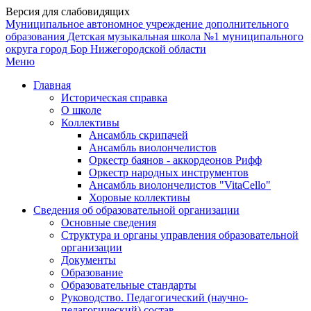
Версия для слабовидящих
Муниципальное автономное учреждение дополнительного
образования
Детская музыкальная школа №1
муниципального
округа город Бор Нижегородской области
Меню
Главная
Историческая справка
О школе
Коллективы
Ансамбль скрипачей
Ансамбль виолончелистов
Оркестр баянов - аккордеонов Рифф
Оркестр народных инструментов
Ансамбль виолончелистов "VitaCello"
Хоровые коллективы
Сведения об образовательной организации
Основные сведения
Структура и органы управления образовательной
организации
Документы
Образование
Образовательные стандарты
Руководство. Педагогический (научно-
педагогический) состав